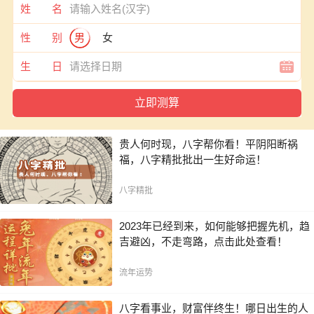
姓 名
性 别
男
女
生 日
贵人何时现，八字帮你看！平阴阳断祸
福，八字精批批出一生好命运！
八字精批
2023年已经到来，如何能够把握先机，趋
吉避凶，不走弯路，点击此处查看！
流年运势
八字看事业，财富伴终生！哪日出生的人