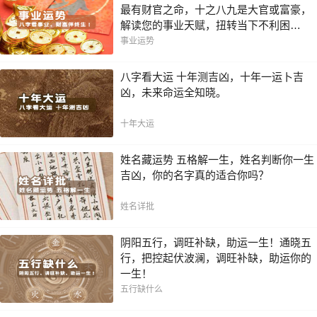
最有财官之命，十之八九是大官或富豪，
解读您的事业天赋，扭转当下不利困
局！！
事业运势
八字看大运 十年测吉凶，十年一运卜吉
凶，未来命运全知晓。
十年大运
姓名藏运势 五格解一生，姓名判断你一生
吉凶，你的名字真的适合你吗？
姓名详批
阴阳五行，调旺补缺，助运一生！通晓五
行，把控起伏波澜，调旺补缺，助运你的
一生！
五行缺什么