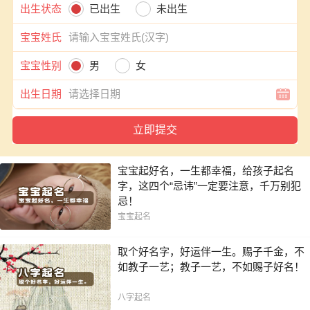
出生状态
已出生
未出生
宝宝姓氏
宝宝性别
男
女
出生日期
宝宝起好名，一生都幸福，给孩子起名
字，这四个“忌讳”一定要注意，千万别犯
忌！
宝宝起名
取个好名字，好运伴一生。赐子千金，不
如教子一艺；教子一艺，不如赐子好名！
八字起名