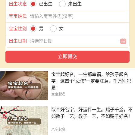
出生状态
已出生
未出生
宝宝姓氏
宝宝性别
男
女
出生日期
宝宝起好名，一生都幸福，给孩子起名
字，这四个“忌讳”一定要注意，千万别犯
忌！
宝宝起名
取个好名字，好运伴一生。赐子千金，不
如教子一艺；教子一艺，不如赐子好名！
八字起名