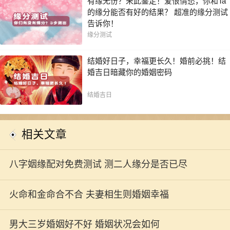
有缘无份？来此鉴定！爱恨情愁，你和Ta
的缘分能否有好的结果？ 超准的缘分测试
告诉你！
缘分测试
结婚好日子，幸福更长久！婚前必挑！结
婚吉日暗藏你的婚姻密码
结婚吉日
相关文章
八字姻缘配对免费测试 测二人缘分是否已尽
火命和金命合不合 夫妻相生则婚姻幸福
男大三岁婚姻好不好 婚姻状况会如何