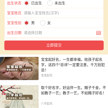
出生状态
已出生
未出生
宝宝姓氏
宝宝性别
男
女
出生日期
宝宝起好名，一生都幸福，给孩子起名
字，这四个“忌讳”一定要注意，千万别犯
忌！
宝宝起名
取个好名字，好运伴一生。赐子千金，不
如教子一艺；教子一艺，不如赐子好名！
八字起名