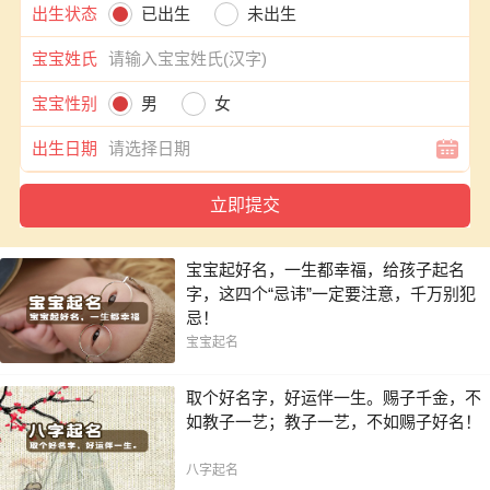
出生状态
已出生
未出生
宝宝姓氏
宝宝性别
男
女
出生日期
宝宝起好名，一生都幸福，给孩子起名
字，这四个“忌讳”一定要注意，千万别犯
忌！
宝宝起名
取个好名字，好运伴一生。赐子千金，不
如教子一艺；教子一艺，不如赐子好名！
八字起名