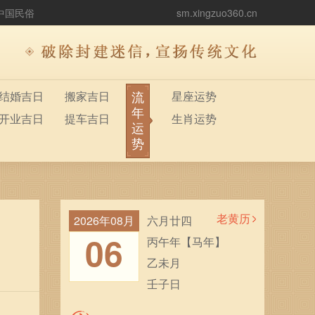
中国民俗
sm.xingzuo360.cn
流
结婚吉日
搬家吉日
星座运势
年
开业吉日
提车吉日
生肖运势
运
势
老黄历
2026年08月
六月廿四
06
丙午年【马年】
乙未月
壬子日