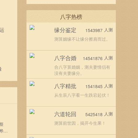
八字热榜
缘分鉴定
运
人测
1543987
测算姻缘不让缘分擦肩而过。
八字合婚
人测
14541876
合八字算婚姻，测夫妻情侣有
缘
没有夫妻缘分。
八字精批
人测
1541845
从生辰八字看一生跌宕起伏！
六道轮回
人测
5425418
测算前世因，揭开今生果！
烦
晔，
亮、