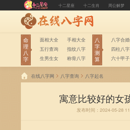
十二星座
十二生肖
周公解梦
命
八
面相大全
手相大全
八字合婚
理
字
五行查询
指纹八字
四柱八字
八
测
生男生女
称骨八字
六十甲子
字
算
在线八字网
八字查询
八字起名
寓意比较好的女
发布时间：2024-05-28 11: