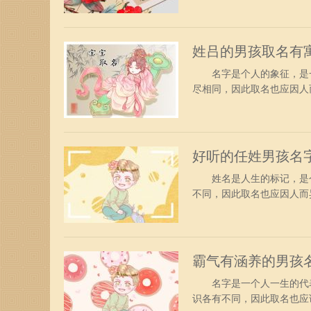
温暖之义。辉，荣誉、取
的单位换算。三十斤为一钧
姓吕的男孩取名有
名字是个人的象征，是一
尽相同，因此取名也应因人
质，这样才能更好地展现
源】 泽，指光泽度、盈
意就是指水资源?原动力。
好听的任姓男孩名
姓名是人生的标记，是个
不同，因此取名也应因人而
这样才能更好地展现其个
彰】 师，教师，老师。指
显著，明显，文笔美盛独特
霸气有涵养的男孩
名字是一个人一生的代表
识各有不同，因此取名也应