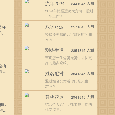
流年2024
人测
2441945
古代
2024年把握运势大方向，规划
一年工作！
八字财运
人测
都不
2571845
气
轻松预测您的八字财运时间和
吕泽
方向！
的本
测终生运
人测
2851845
查询您一生运势走势，让你更
好的趋吉避凶。
各有
质，
姓名配对
人测
3541845
师
通过姓名配对看你们是天生一
彰，指
对吗？
算桃花运
人测
2941845
结合个人八字，找出属于您的
和认
桃花流年。
特的