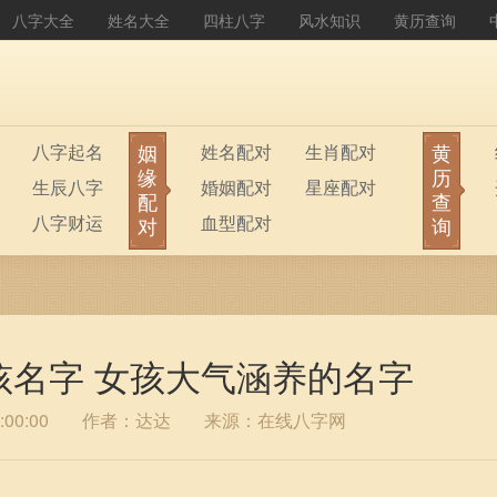
八字大全
姓名大全
四柱八字
风水知识
黄历查询
姻
黄
八字起名
姓名配对
生肖配对
缘
历
生辰八字
婚姻配对
星座配对
配
查
八字财运
血型配对
对
询
孩名字 女孩大气涵养的名字
00:00
作者：达达
来源：在线八字网