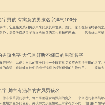
承字听从、顺从、再次、连续；担任、答应。宝，宝字宝字本意心有价
爱惜和珍贵物品。 【诗成】 寓意着孩子博学多才。发表文章挥洒自
学多才、
字男孩 有寓意的男孩名字洋气100分
情，它直接关系到男孩未来的成长和发展。因此，家长在起名时要慎之
行趋势，更要考虑到名字背后所蕴含的文化和精神内涵。 代表好运有福
，前行。走在前面的、时间或顺序在前的；此前。生，本意是蔓草从土
或旺盛的意思。代表发生。聚财。 【运进】 运，运数充沛、吉祥如
可当之义。
的男孩名字 大气且好听不绕口的男孩名字
行理论，以便为自己的孩子取得一个既有意义又符合五行平衡的名字。
良好的命运，也能够在他们的成长过程中起到积极的引导作用。 简单大
诚】 若，意为像，如同。用作人名意指文雅，风度，气质，美好之义
讲诚信、不虚假，保持赤子之心。 【森荣】 森，本意为树木丛生葱
事亨通、造
名字 帅气有涵养的古风男孩名
件非常重要的事情。每个字都蕴含着深刻的含义，一个合适的名字能够
人生增添更多的色彩。男孩和女孩在性格上常常有所不同，他们的个性特