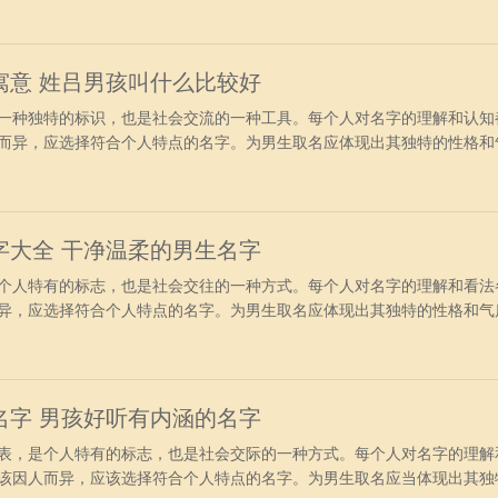
得成功、造就非凡。 【贺柏钧】 柏，松柏树四季常青。钧，是中国
。因此有稳
寓意 姓吕男孩叫什么比较好
种独特的标识，也是社会交流的一种工具。每个人对名字的理解和认知
而异，应选择符合个人特点的名字。为男生取名应体现出其独特的性格和
其个性，避免造成不必要的误解和困扰。 姓吕的男孩名字有寓意 【
润、恩德、恩典、善良的行动。用作人名瑞祥、心地善良之义。源，源字
指流水的起止
字大全 干净温柔的男生名字
人特有的标志，也是社会交往的一种方式。每个人对名字的理解和看法
异，应选择符合个人特点的名字。为男生取名应体现出其独特的性格和气
性，避免造成不必要的误解和困扰。 好听的任姓男孩名字大全 【任
“教育任何人（包含皇室子女和许多人）友谊、平稳、文明行为”的人。
，如突
名字 男孩好听有内涵的名字
，是个人特有的标志，也是社会交际的一种方式。每个人对名字的理解
该因人而异，应该选择符合个人特点的名字。为男生取名应当体现出其独