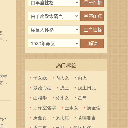
钱的
如、
又
气的
中生
意之
热门标签
这样
子女线
丙火女
丙火
方霸
紫薇命盘
戊土
戊土日元
，
茏。
面相学
癸水女
星盘
工作室名字
壬水女
庚金命
庚金女
哭夫痣
喷嚏测吉
与个
征和
通贯掌
巳月
餐厅起名