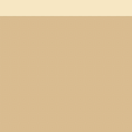
在选择适合的字时，需要考虑到这些差异，做出相应的调整。 古风有魅
，原意是保障、安全防护。“卫圻”的意思就是护卫界限。 【垣
方，与