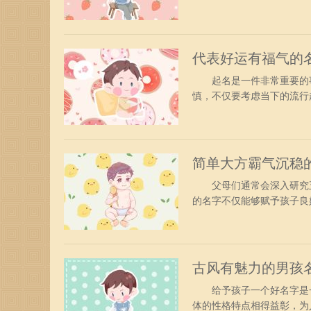
字男孩 【承宝】 承，
藏品，特指玉石等宝贵、
笔风顺畅当然。形容孩子博
代表好运有福气的名
起名是一件非常重要的事
慎，不仅要考虑当下的流
名字男孩 【先生】 先
长发育出去、有生长发育
义。进，富有、勤奋、锐不
简单大方霸气沉稳
父母们通常会深入研究五
的名字不仅能够赋予孩子
气沉稳的男孩名字 【若
诚，代表的是为人真实、
用作名字意指颇具活力、万
古风有魅力的男孩
给予孩子一个好名字是一
体的性格特点相得益彰，为