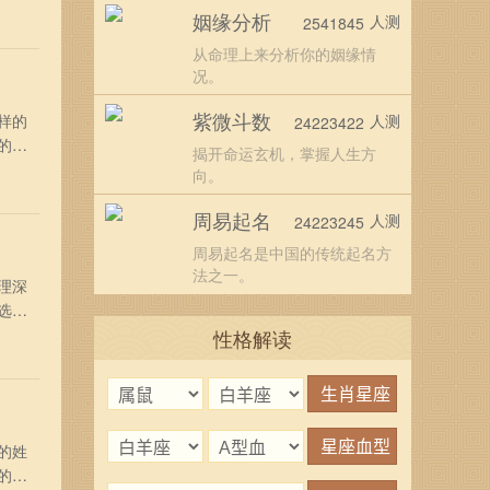
姻缘分析
人测
2541845
安
从命理上来分析你的姻缘情
况。
紫微斗数
样的
人测
24223422
的名
揭开命运玄机，掌握人生方
 男
向。
亭，
周易起名
人测
24223245
周易起名是中国的传统起名方
法之一。
理深
选择
有涵
性格解读
之
的姓
的名