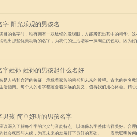
好地突显其个性，避免造成不必要的误解和困扰。 霸气有涵养的男孩名
玉或玉的光泽度。带禹字用作人名幸福、夺目、有才可以之义。 【
安逸，象征着可
名字 阳光乐观的男孩名
目的名字时，唯有拥有一双敏锐的发现眼，方能辨识出其中的精华。这
涌现出那些优美动听的名字，为我们的生活增添一抹绚烂的色彩。因为好
是一种寓意，它蕴含着美好的事业前景、顺遂的财运和蓬勃的发展趋势。
彦亭】 彦，意指有才学的人，寓意廉洁公正，事业成功，生活和顺。
骨，有节
名字姓孙 姓孙的男孩起什么名好
是人格和命运的象征，承载着家族的荣誉和未来的希望。古老的姓名数
生活指南。每个人的名字都蕴含着深远的意义，值得我们用心体会。精心
分，不仅能够给自己带来好运，也能够为人生增添无限可能。 男孩新颖
】 卿，寓指男孩品德出众，受人尊重；羽，字指羽毛，给人轻盈飘逸
脱俗。寓指
字男孩 简单好听的男孩名字
该深入了解每个字的含义与音韵特点，以确保名字整体吉祥美好。合理
好的社会氛围与人缘，为其未来的发展打下良好的基础。 表示聪明伶俐