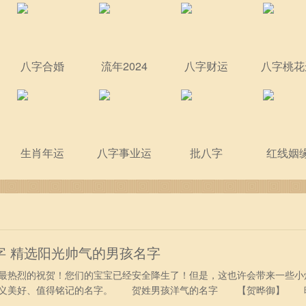
八字合婚
流年2024
八字财运
八字桃花
生肖年运
八字事业运
批八字
红线姻
字 精选阳光帅气的男孩名字
热烈的祝贺！您们的宝宝已经安全降生了！但是，这也许会带来一些小
意义美好、值得铭记的名字。 贺姓男孩洋气的名字 【贺晔御】 
御，寓义驾驶车马、引申为执政、统领。 【贺映辉】 映，明亮、光