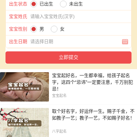
出生状态
已出生
未出生
宝宝姓氏
宝宝性别
男
女
出生日期
宝宝起好名，一生都幸福，给孩子起名
字，这四个“忌讳”一定要注意，千万别犯
忌！
宝宝起名
取个好名字，好运伴一生。赐子千金，不
如教子一艺；教子一艺，不如赐子好名！
八字起名