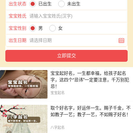
出生状态
已出生
未出生
宝宝姓氏
宝宝性别
男
女
出生日期
宝宝起好名，一生都幸福，给孩子起名
字，这四个“忌讳”一定要注意，千万别犯
忌！
宝宝起名
取个好名字，好运伴一生。赐子千金，不
如教子一艺；教子一艺，不如赐子好名！
八字起名